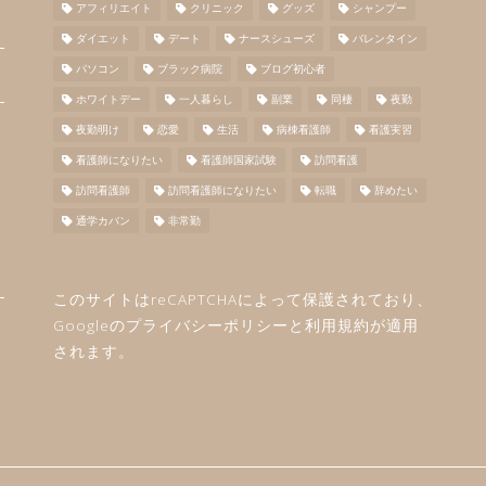
アフィリエイト
クリニック
グッズ
シャンプー
ダイエット
デート
ナースシューズ
バレンタイン
パソコン
ブラック病院
ブログ初心者
ホワイトデー
一人暮らし
副業
同棲
夜勤
夜勤明け
恋愛
生活
病棟看護師
看護実習
看護師になりたい
看護師国家試験
訪問看護
訪問看護師
訪問看護師になりたい
転職
辞めたい
通学カバン
非常勤
このサイトはreCAPTCHAによって保護されており、
Googleの
プライバシーポリシー
と
利用規約
が適用
されます。