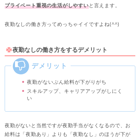
プライベート重視の生活がしやすい
と言えます。
夜勤なしの働き方ってめっちゃイイですよね(^^)
夜勤なしの働き方をするデメリット
デメリット
夜勤がないぶん給料が下がりがち
スキルアップ、キャリアアップがしにく
い
夜勤がないと当然ですが夜勤手当がなくなるので、お
給料は「夜勤あり」よりも「夜勤なし」のほうが下が