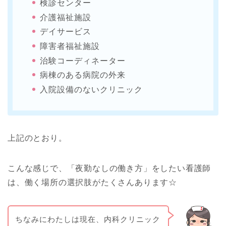
検診センター
介護福祉施設
デイサービス
障害者福祉施設
治験コーディネーター
病棟のある病院の外来
入院設備のないクリニック
上記のとおり。
こんな感じで、「夜勤なしの働き方」をしたい看護師
は、働く場所の選択肢がたくさんあります☆
ちなみにわたしは現在、内科クリニック