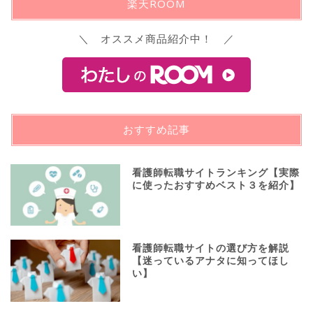
楽天ROOM
＼ オススメ商品紹介中！ ／
おすすめ記事
看護師転職サイトランキング【実際
に使ったおすすめベスト３を紹介】
看護師転職サイトの選び方を解説
【迷っているアナタに知ってほし
い】