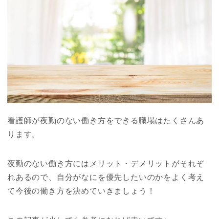
看護師が夜勤のない働き方をできる職場はたくさんあ
ります。
夜勤のない働き方にはメリット・デメリットがそれぞ
れあるので、自分がなにを優先したいのかをよく考え
て今後の働き方を決めていきましょう！