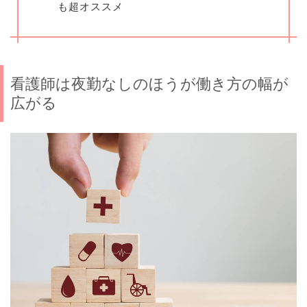
も超オススメ
看護師は夜勤なしのほうが働き方の幅が
広がる