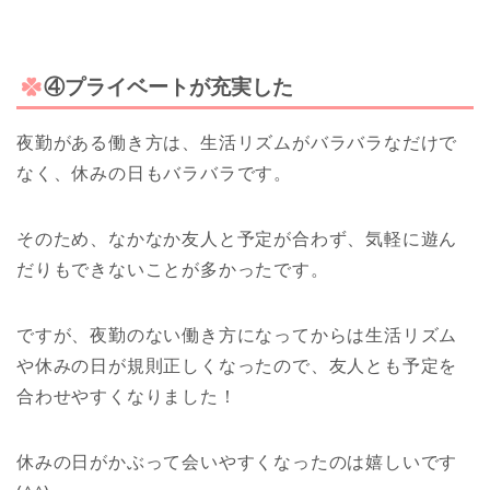
④プライベートが充実した
夜勤がある働き方は、生活リズムがバラバラなだけで
なく、休みの日もバラバラです。
そのため、なかなか友人と予定が合わず、気軽に遊ん
だりもできないことが多かったです。
ですが、夜勤のない働き方になってからは生活リズム
や休みの日が規則正しくなったので、友人とも予定を
合わせやすくなりました！
休みの日がかぶって会いやすくなったのは嬉しいです