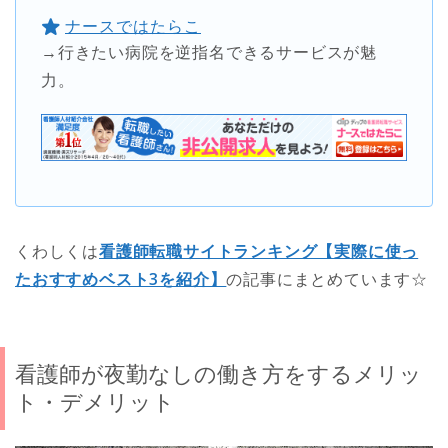
ナースではたらこ
→行きたい病院を逆指名できるサービスが魅
力。
くわしくは
看護師転職サイトランキング【実際に使っ
たおすすめベスト3を紹介】
の記事にまとめています☆
看護師が夜勤なしの働き方をするメリッ
ト・デメリット