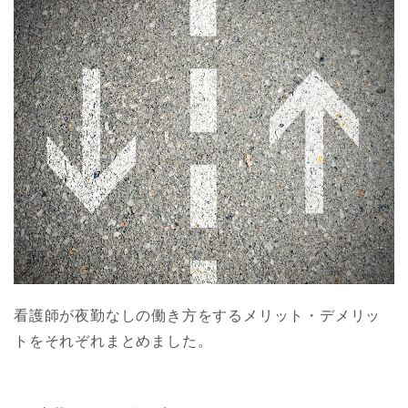
看護師が夜勤なしの働き方をするメリット・デメリッ
トをそれぞれまとめました。