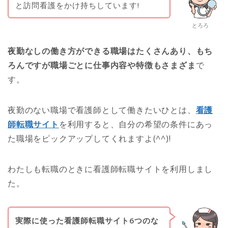
と訪問看護をかけ持ちしています!
とろろ
夜勤なしの働き方ができる職場はたくさんあり、もち
ろんですが職場ごとに仕事内容や特徴もさまざま
で
す。
夜勤のない職場で看護師として働きたいひとは、
看護
師転職サイト
を利用すると、自分の希望の条件にあっ
た職場をピックアップしてくれますよ(^^)!
わたしも転職のときに看護師転職サイトを利用しまし
た。
実際に使った看護師転職サイト6つのな