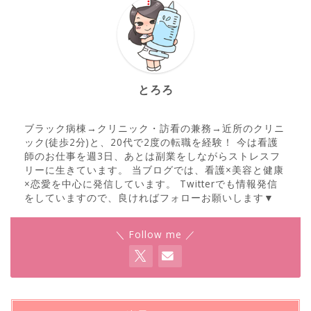
とろろ
ブラック病棟→クリニック・訪看の兼務→近所のクリニ
ック(徒歩2分)と、20代で2度の転職を経験！ 今は看護
師のお仕事を週3日、あとは副業をしながらストレスフ
リーに生きています。 当ブログでは、看護×美容と健康
×恋愛を中心に発信しています。 Twitterでも情報発信
をしていますので、良ければフォローお願いします▼
＼ Follow me ／