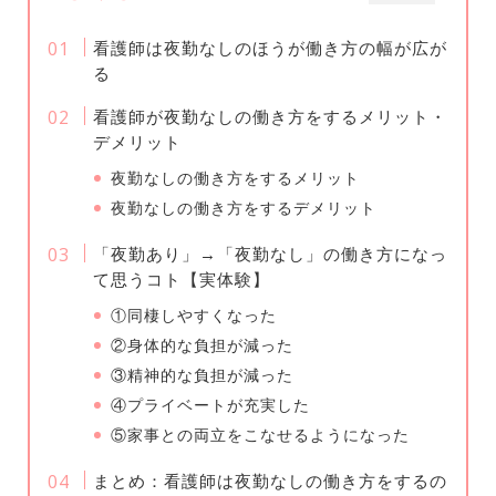
看護師は夜勤なしのほうが働き方の幅が広が
る
看護師が夜勤なしの働き方をするメリット・
デメリット
夜勤なしの働き方をするメリット
夜勤なしの働き方をするデメリット
「夜勤あり」→「夜勤なし」の働き方になっ
て思うコト【実体験】
①同棲しやすくなった
②身体的な負担が減った
③精神的な負担が減った
④プライベートが充実した
⑤家事との両立をこなせるようになった
まとめ：看護師は夜勤なしの働き方をするの