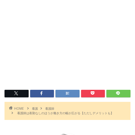
HOME
看護
看護師
看護師は夜勤なしのほうが働き方の幅が広がる【ただしデメリットも】